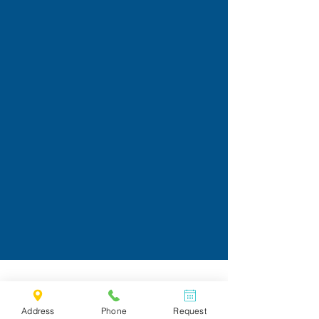
Address
Phone
Request