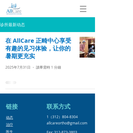
诊所最新动态
在 AllCare 正畸中心享受
有趣的见习体验，让你的
暑期更充实
2025年7月31日
讀畢需時 1 分鐘
链接
​联系方式
1（312）804-8304
​动态
allcareortho@gmail.com
治疗
医生
Fax:
312-873-3803