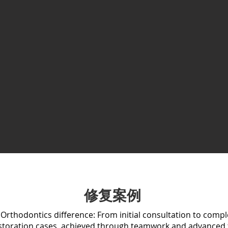
修复案例
 Orthodontics difference: From initial consultation to compl
estoration cases, achieved through teamwork and advanced 