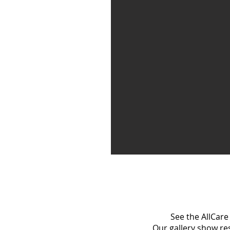
See the AllCare
Our gallery show r