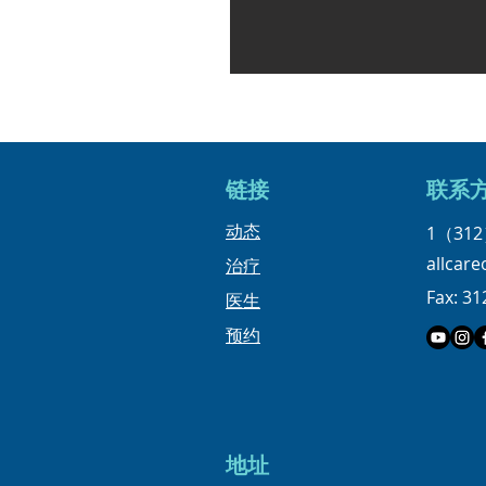
链接
​联系
​动态
1（312
allcar
治疗
Fax: 31
医生
预约
地址