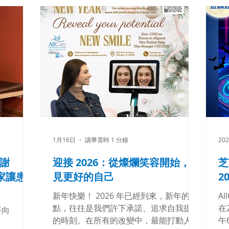
人轻松开启健康美丽笑容之旅，两人同
的
年龄段患者
行，享95折优惠！ 有效期为2026年6月1
送
荣！ 滑
日至2026年7月31日 欢迎致电 312-804-
预
功矫治以下
8304 或网上预约
都
https://book2.getweave.com/26740cd
的
7.../request-appointment 地址：842 W
ww
31st Street, Chicago, IL 60608 #微笑之
或
旅 #芝加哥牙医 #芝加哥微笑 #芝加哥正
您
和美观的笑
畸医生 # 畸形 # 芝加哥牙齿矫正 #芝加哥
#A
的；这需要
隐适美矫正 #芝加哥儿童牙齿矫正 #芝加
#C
断分析以及
哥成人牙齿矫正
#I
常感谢
1月16日
讀畢需時 1 分鐘
20
#S
们对卓越品
芝
提供量身定
謝
迎接 2026：從燦爛笑容開始，遇
芝
哥
專家讓患
見更好的自己
2
04-
o预约咨询吧！
新年快樂！ 2026 年已經到來，新年的起
Al
童成人牙齿
點，往往是我們許下承諾、追求自我提升
在
要向
的時刻。在所有的改變中，最能打動人心
午
e