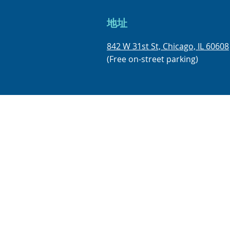
地址
842 W 31st St, Chicago, IL 60608
(Free on-street parking)