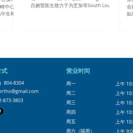
於您的笑容蛻變之旅。 #newyear2026
吕婉莹医生致力于为芝加哥South Loup,
 正畸中心为
会
#chicagoortho #chicagoorthodont
桥港区和唐人街地区的孩子们提供口腔健
高中生和大
如
康和口腔保健学校讲座。 看看这些学龄
 不要错
裂
前儿童在卢医生的口腔卫生讲座上看得多
有关正畸诊
大
投入。😇...
用最新技术
定
..
方式
营业时间
）804-8304
周一
上午 10:
eortho@gmail.com
周二
上午 10:
2-873-3803
周三
上午 10:
周四
上午 10:
周五
上午 10:
周六（隔周）
上午 9:0