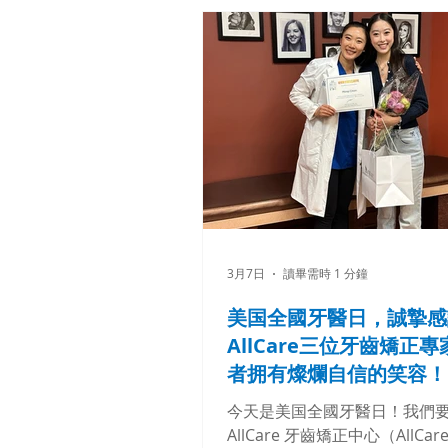
力于为面临复杂正畸难题的各
提供卓越的治疗效果，并以此为
动查看AllCare的医生如何成
各类复杂病例： 严重牙齿拥挤 开颌
(Open Bite) 深覆颌 (Deep Bite) 反颌/交
叉咬合 (Cross Bite) 深覆盖
(Pronounced Overbite) 细节成就非凡！
想要获得真正稳定的咬合关系
容，仅仅排齐牙齿是远远不够
深厚的临床洞察力、详尽的诊
全程严谨的治疗监控。 我们非
3月7日
讀畢需時 1 分鐘
AllCare牙齿矫正中心的医生
质的追求，以及他为每位患者
美国全國牙醫日，誠摯感
制诊疗方案的坚定承诺。 准备好开启您
AllCare三位牙齒矯正
的蜕变之旅了吗？立即致电312-8
者拥有燦爛自信的笑容！
8304或者微信allcareorth
#芝加哥华人牙医 #芝加哥儿
今天是美国全國牙醫日！我們
矫正 #咬合关系 #芝
AllCare 牙齒矯正中心（AllCar