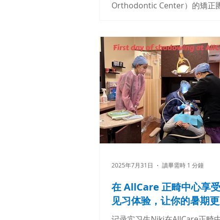
Orthodontic Center）的
最誠摯的感謝！我們非常幸運
專家為我們社區的患者打造完美笑
Dr. Budi Kusnoto • Dr. Phim
Atsawasuwan • Dr. Angela
次諮詢，還是終於拆下牙套的
三位醫師都以專業的精神、親
精準的醫術對待每一位患者。 
是矯正牙齒；他們真正傾聽並
關心患者，甚至讓他们充滿舒
就诊。從隱形牙套到傳統矯正
AllCare 獲有委員會認證的牙
醫師們，讓這段追求完美笑容
应有的价值！ 我們继续努力，
2025年7月31日
讀畢需時 1 分鐘
得更燦爛，並擁有滿滿的自信
#NationalDentistDay
在 AllCare 正畸中心
#AllCareOrthodontics #SmileBright
见习体验，让你的暑期更
#OrthodontistShoutout
#ChicagoSmiles #BracesOff
记录实习生Niki在AllCare正