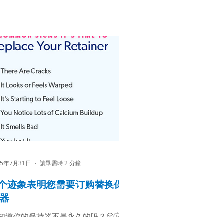
备很多有趣的游园游戏、免费礼品和丰
的抽奖奖品！此外，我们还为儿童、青
年和成人提供免费咨询。名额有限，敬
预约！您健康自信的微笑之旅从
lCare Orthodontic Center开始！
w.AllCareOrthodonticCenter.com .
 #芝加哥牙医诊所 #芝加哥牙齿矫正 #
加哥隐适美矫正 #芝加哥华人牙医 #芝
哥正畸专科 #AllCare牙齿矫正中心
rLu #DrK #ChicagoOrthodontist
hicagoBraces #ChicagoAligners
hicagoInvisalign
oardCertifiedOrthodontist #亚裔审
牙齿矫正 #微笑之旅
25年7月31日
讀畢需時 2 分鐘
 个迹象表明您需要订购替换保
器
知道你的保持器不是永久的吗？😮它们