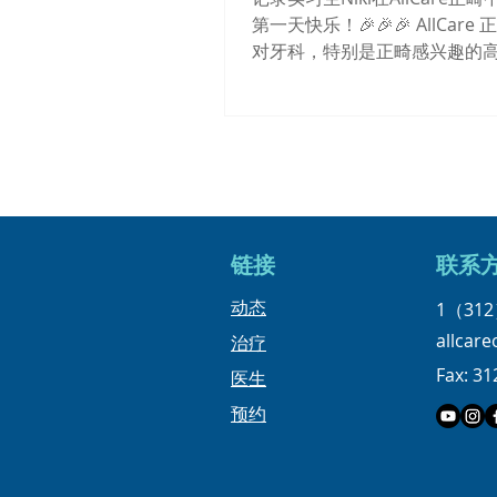
#InvisalignJourney #
第一天快乐！🎉🎉🎉 AllCare
对牙科，特别是正畸感兴趣的
学本科生提供暑期实习项目。😇
过这个绝佳的机会，了解更多
所如何运作、正畸团队如何利
优化诊断、定制治疗计划和提高.
链接
​联系
​动态
1（312
allcar
治疗
Fax: 31
医生
预约