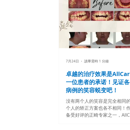
7月24日
讀畢需時 1 分鐘
卓越的治疗效果是AllCa
一位患者的承诺！见证各
病例的笑容蜕变吧！
没有两个人的笑容是完全相同
个人的矫正方案也各不相同！
备受好评的正畸专家之一，AllC
矫正中心的Budi Kusnoto医生，
Lu医生和Phimon Atsawasuw