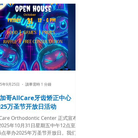
饮品整个夏天都保持冰爽（数量有限，
完即止！）。 别再犹豫了——我们的
约名额和这款超高颜值的渐变色随行杯
抢手得很，手慢无哦！ 点击我们主页
链接
w.AllCareOrthodonticCenter.com
今天就致电我们312-804-8304，预约
的免费咨询服务吧！
llCareOrthodontics #SummerSmile
hicagoOrthodontist #Braces
nvisalign #SmileMakeover
25年9月25日
讀畢需時 1 分鐘
ummerVibes #TumblerGiveAway #
加哥牙齿矫正 #芝加哥牙科诊所 #芝加
加哥AllCare牙齿矫正中心
隐适美 #儿童成人牙齿矫正
025万圣节开放日活动
lCare Orthodontic Center 正式宣布将
2025年10月31日星期五中午12点至下
6点举办2025年万圣节开放日。我们将