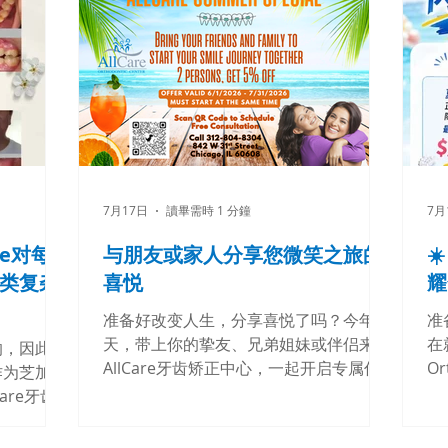
7月17日
讀畢需時 1 分鐘
7月
re对每
与朋友或家人分享您微笑之旅的
☀
类复杂
喜悦
耀
准备好改变人生，分享喜悦了吗？今年夏
准
天，带上你的挚友、兄弟姐妹或伴侣来
在
的，因此每
AllCare牙齿矫正中心，一起开启专属你
Or
作为芝加哥
的微笑之旅吧！ 我们相信，共同经历的
咨
are牙齿
里程碑能够建立更深厚的联系，留下永生
夏
Angela
难忘的回忆！ 我们的特别优惠活动让两
高
an 医生致