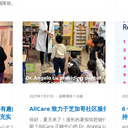
的，莫過於擁有一口自信的笑容。一個燦
准
矯正團隊致上
爛的微笑不僅能提升自信、讓社交互動更
厚
能有這三位
加自在，更能由內而外增進您的幸福感。
少
容： •
如果您一直在考慮牙齒矯正，今年正是邁
请
on
出這一步的完美契機。 選擇專業且合適
Al
 Lu 無論是初
的醫療團隊，是確保這段蛻變旅程順心、
ww
大日子，這
成功的關鍵。在 AllCare 牙齒矯正中心 ，

切的態度和
您將遇見一群充滿熱忱、具備美國牙科矯
芝
他們不只
正委員會認證（Board Certified）的專科
加
像家人一樣
醫師及專業臨床團隊。我們致力於運用尖
#D
适和预约来
端的先進技術與多樣化的治療方案，讓您
#C
器，
的矯正過程既舒適又高效。 為了讓您能
#C
齿矯正專科
更輕鬆地擁有完美笑容，我們提供以下貼
#B
的旅程实现
心服務： 多元保險支持 ：接受大多數牙
美
讓患者笑
2025年7月31日
讀畢需時 1 分鐘
20
科保險。 無壓力方案 ：提供無息分期付
！
款計畫。 彈性預約時間 ：包含課後及週
享受有趣的
AllCare 致力于芝加哥社区服务
6
末時段，配合您的忙碌生活。 現在就預
充实
持
約您的「免費諮詢」吧！ 讓我們陪伴您
你好，夏天来了！漫长的暑假你想做什么
探索最合適的方案，在 2026 年，開啟屬
呢？AllCare 正畸中心的 Dr. Angela Lu
畸中心实习的
你