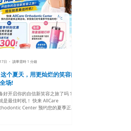
17日
讀畢需時 1 分鐘
️ 这个夏天，用更灿烂的笑容闪
全场!
备好开启你的自信新笑容之旅了吗？现
就是最佳时机！ 快来 AllCare
thodontic Center 预约您的夏季正畸
询，享受我们的专属季节性福利吧：
季特别优惠：正畸牙套或隐形矫治器最
可减 $300！ 免费限量版随行杯：让您