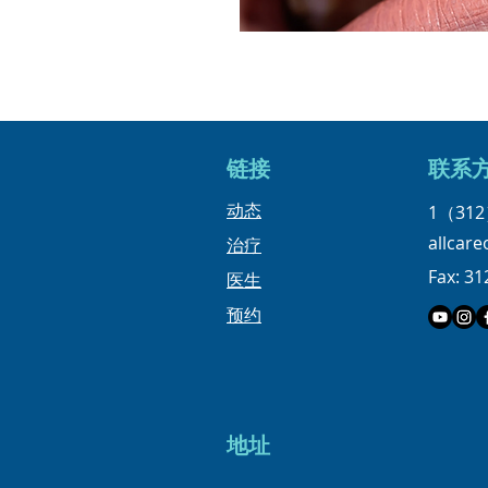
链接
​联系
​动态
1（312
allcar
治疗
Fax: 31
医生
预约
地址