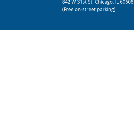
842 W 31st St, Chicago, IL 60608
(Free on-street parking)