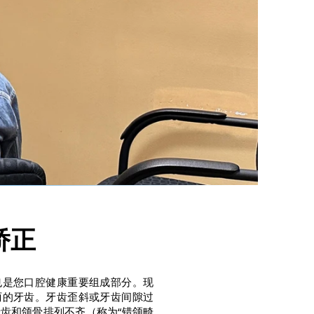
正畸医生
矫正
也是您口腔健康重要组成部分。现
丽的牙齿。牙齿歪斜或牙齿间隙过
齿和颌骨排列不齐（称为“错颌畸