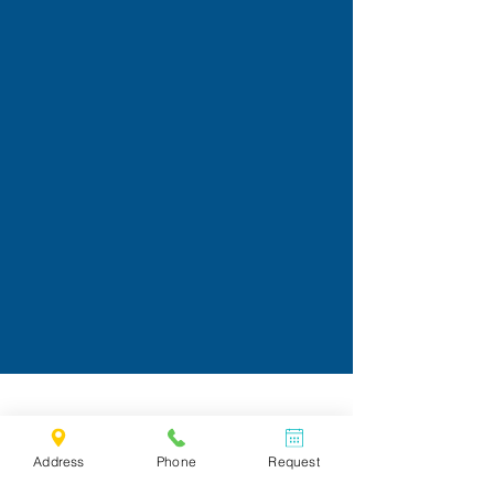
Address
Phone
Request