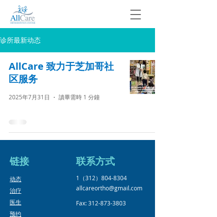
诊所最新动态
AllCare 致力于芝加哥社
区服务
2025年7月31日
讀畢需時 1 分鐘
链接
​联系方式
1（312）804-8304
​动态
allcareortho@gmail.com
治疗
医生
Fax:
312-873-3803
预约