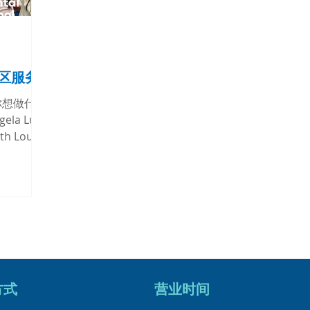
社区服务
你想做什么
ela Lu
 Loup,
提供口腔健
这些学龄
座上看得多
方式
营业时间