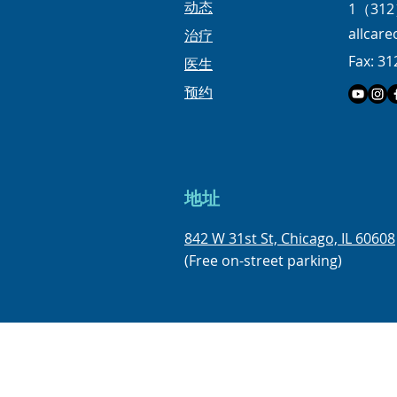
​动态
1（312
allcar
治疗
Fax: 31
医生
预约
地址
842 W 31st St, Chicago, IL 60608
(Free on-street parking)