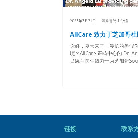
2025年7月31日
讀畢需時 1 分鐘
AllCare 致力于芝加哥
你好，夏天来了！漫长的暑假
呢？AllCare 正畸中心的 Dr. Ang
吕婉莹医生致力于为芝加哥South
桥港区和唐人街地区的孩子们
康和口腔保健学校讲座。 看看
前儿童在卢医生的口腔卫生讲
投入。😇...
链接
​联系