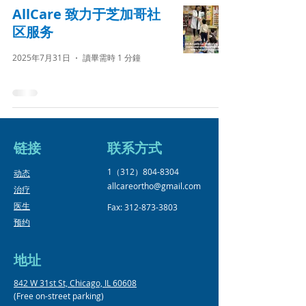
AllCare 致力于芝加哥社
区服务
2025年7月31日
讀畢需時 1 分鐘
链接
​联系方式
1（312）804-8304
​动态
allcareortho@gmail.com
治疗
医生
Fax:
312-873-3803
预约
地址
842 W 31st St, Chicago, IL 60608
(Free on-street parking)