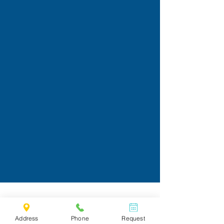
Address
Phone
Request