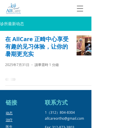
诊所最新动态
在 AllCare 正畸中心享受
有趣的见习体验，让你的
暑期更充实
2025年7月31日
讀畢需時 1 分鐘
链接
​联系方式
1（312）804-8304
​动态
allcareortho@gmail.com
治疗
医生
Fax:
312-873-3803