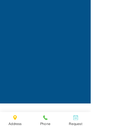
Address
Phone
Request