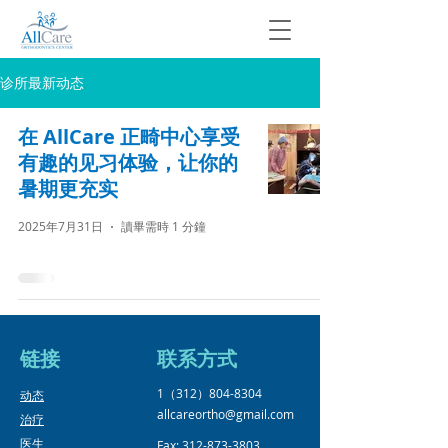
诊所最新动态
在 AllCare 正畸中心享受
有趣的见习体验，让你的
暑期更充实
2025年7月31日
讀畢需時 1 分鐘
链接
​联系方式
1（312）804-8304
​动态
allcareortho@gmail.com
治疗
医生
Fax:
312-873-3803